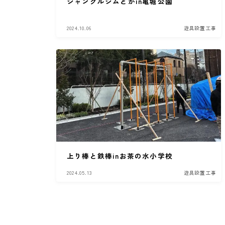
ジャングルジムとかin亀堀公園
2024.10.06
遊具設置工事
上り棒と鉄棒inお茶の水小学校
2024.05.13
遊具設置工事