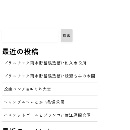
会社概要
活動記録
お問い合わせ
検索
最近の投稿
プラスチック雨水貯留浸透槽in佐久市役所
プラスチック雨水貯留浸透槽in綾瀬もみの木園
蛇籠ベンチinルミネ大宮
ジャングルジムとかin亀堀公園
バスケットゴールとブランコin猿江恩賜公園