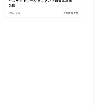
バスケットゴールとブランコin猿江恩賜
公園
2024.10.04
遊具設置工事